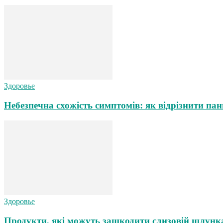
Здоровье
Небезпечна схожість симптомів: як відрізнити пан
Здоровье
Продукти, які можуть зашкодити слизовій шлунка