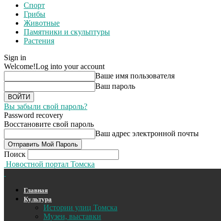
Спорт
Грибы
Животные
Памятники и скульптуры
Растения
Sign in
Welcome!
Log into your account
Ваше имя пользователя
Ваш пароль
Вы забыли свой пароль?
Password recovery
Восстановите свой пароль
Ваш адрес электронной почты
Поиск
Новостной портал Томска
Главная
Культура
Истории улиц Томска
Музеи, выставки