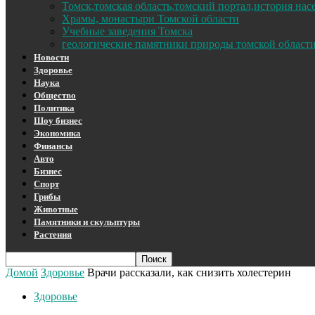
Томск,томская область,томский портал,история на
Храмы, монастыри Томской области
Учебные заведения Томска
геологические памятники природы томской област
Новости
Здоровье
Наука
Общество
Политика
Шоу бизнес
Экономика
Финансы
Авто
Бизнес
Спорт
Грибы
Животные
Памятники и скульптуры
Растения
Домой
Здоровье
Врачи рассказали, как снизить холестерин
Здоровье