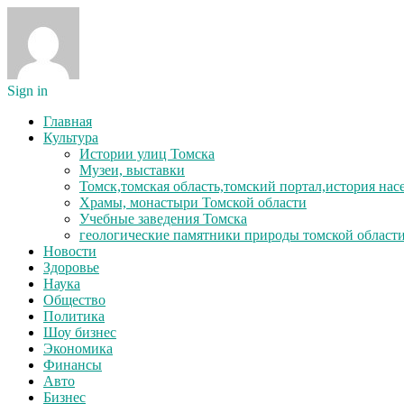
Sign in
Главная
Культура
Истории улиц Томска
Музеи, выставки
Томск,томская область,томский портал,история на
Храмы, монастыри Томской области
Учебные заведения Томска
геологические памятники природы томской област
Новости
Здоровье
Наука
Общество
Политика
Шоу бизнес
Экономика
Финансы
Авто
Бизнес