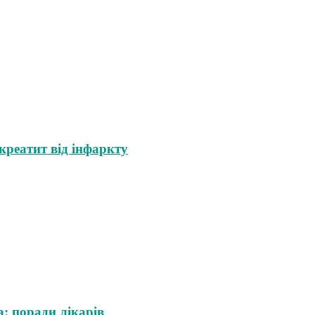
креатит від інфаркту
: поради лікарів