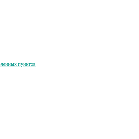
селенных пунктов
и