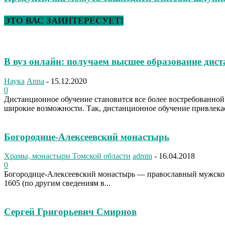
ЭТО ВАС ЗАИНТЕРЕСУЕТ!
В вуз онлайн: получаем высшее образование дис
Наука
Anna
-
15.12.2020
0
Дистанционное обучение становится все более востребованно
широкие возможности. Так, дистанционное обучение привлекае
Богородице-Алексеевский монастырь
Храмы, монастыри Томской области
admin
-
16.04.2018
0
Богородице-Алексеевский монастырь — православный мужской 
1605 (по другим сведениям в...
Сергей Григорьевич Смирнов