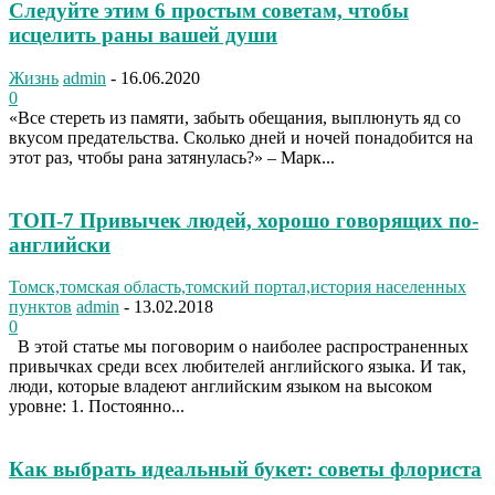
Следуйте этим 6 простым советам, чтобы
исцелить раны вашей души
Жизнь
admin
-
16.06.2020
0
«Все стереть из памяти, забыть обещания, выплюнуть яд со
вкусом предательства. Сколько дней и ночей понадобится на
этот раз, чтобы рана затянулась?» – Марк...
ТОП-7 Привычек людей, хорошо говорящих по-
английски
Томск,томская область,томский портал,история населенных
пунктов
admin
-
13.02.2018
0
В этой статье мы поговорим о наиболее распространенных
привычках среди всех любителей английского языка. И так,
люди, которые владеют английским языком на высоком
уровне: 1. Постоянно...
Как выбрать идеальный букет: советы флориста