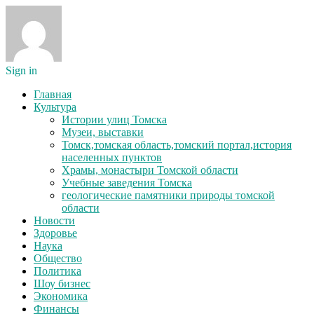
Sign in
Главная
Культура
Истории улиц Томска
Музеи, выставки
Томск,томская область,томский портал,история
населенных пунктов
Храмы, монастыри Томской области
Учебные заведения Томска
геологические памятники природы томской
области
Новости
Здоровье
Наука
Общество
Политика
Шоу бизнес
Экономика
Финансы