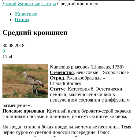
Домой
Животные
Птицы
Средний кроншнеп
Животные
Птицы
Средний кроншнеп
30.08.2018
0
1554
Numenius phaeopus (Linnaeus, 1758)
Семейство
. Бекасовые – Scopolacidae
Отряд
. Ржанкообразные –
Charadriiformes
Статус
. Категория 6. Эстетически
ценный, малочисленный вид в
неизученном состоянии с диффузным
размещением.
Полевые признаки
. Крупный кулик буровато-серой окраски
с длинными ногами и длинным, изогнутым книзу клювом.
На груди, спине и боках продольные темные пестрины. Темя
черно-бурое со светлой полосой посередине. Голос –