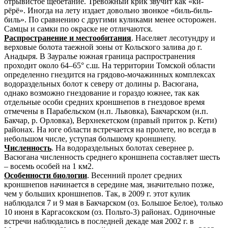
отрывистое щебетание. Тревожный крик звучит как «ки-
рёрё». Иногда на лету издает довольно звонкое «биль-биль-
биль». По сравнению с другими куликами менее осторожен.
Самцы и самки по окраске не отличаются.
Распространение и местообитания
. Населяет лесотундру и
верховые болота таежной зоны от Кольского залива до г.
Анадыря. В Зауралье южная граница распространения
проходит около 64–65° с.ш. На территории Томской области
определенно гнездится на грядово-мочажинных комплексах
водораздельных болот к северу от долины р. Васюгана,
однако возможно гнездование и гораздо южнее, так как
отдельные особи средних кроншнепов в гнездовое время
отмечены в Парабельском (н.п. Львовка), Бакчарском (н.п.
Бакчар, р. Орловка), Верхнекетском (правый приток р. Кети)
районах. На юге области встречается на пролете, но всегда в
небольшом числе, уступая большому кроншнепу.
Численность
. На водораздельных болотах севернее р.
Васюгана численность среднего кроншнепа составляет шесть
– восемь особей на 1 км2.
Особенности биологии
. Весенний пролет средних
кроншнепов начинается в середине мая, значительно позже,
чем у больших кроншнепов. Так, в 2009 г. этот кулик
наблюдался 7 и 9 мая в Бакчарском (оз. Большое Белое), только
10 июня в Каргасокском (оз. Польто-3) районах. Одиночные
встречи наблюдались в последней декаде мая 2002 г. в