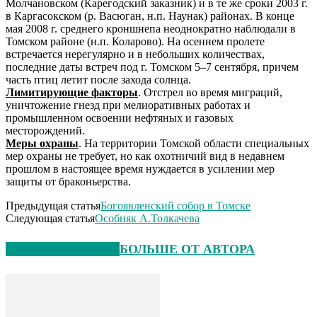
Молчановском (Карегодский заказник) и в те же сроки 2003 г.
в Каргасокском (р. Васюган, н.п. Наунак) районах. В конце
мая 2008 г. среднего кроншнепа неоднократно наблюдали в
Томском районе (н.п. Коларово). На осеннем пролете
встречается нерегулярно и в небольших количествах,
последние даты встреч под г. Томском 5–7 сентября, причем
часть птиц летит после захода солнца.
Лимитирующие факторы
. Отстрел во время миграций,
уничтожение гнезд при мелиоративных работах и
промышленном освоении нефтяных и газовых
месторождений.
Меры охраны
. На территории Томской области специальных
мер охраны не требует, но как охотничий вид в недавнем
прошлом в настоящее время нуждается в усилении мер
защиты от браконьерства.
Предыдущая статья
Богоявленский собор в Томске
Следующая статья
Особняк А.Толкачева
СХОЖИЕ СТАТЬИ
БОЛЬШЕ ОТ АВТОРА