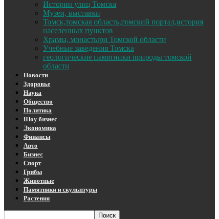
Истории улиц Томска
Музеи, выставки
Томск,томская область,томский портал,история
населенных пунктов
Храмы, монастыри Томской области
Учебные заведения Томска
геологические памятники природы томской
области
Новости
Здоровье
Наука
Общество
Политика
Шоу бизнес
Экономика
Финансы
Авто
Бизнес
Спорт
Грибы
Животные
Памятники и скульптуры
Растения