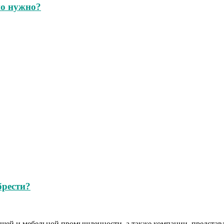
но нужно?
брести?
ющей и мебельной промышленности, а также компании, предст