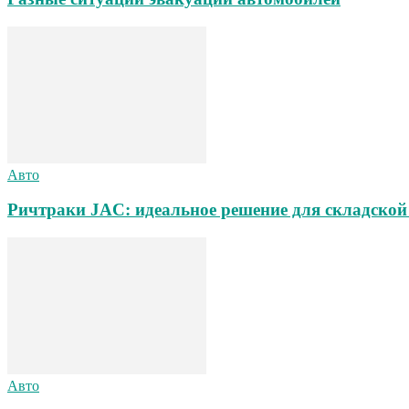
Авто
Ричтраки JAC: идеальное решение для складской
Авто