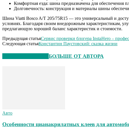
Комфортная езда: шина предназначена для обеспечения п
Долговечность: конструкция и материалы шины обеспечи
Шина Viatti Bosco A/T 205/75R15 — это универсальный и дост
условиях. Благодаря своим внедорожным характеристикам, улуч
предлагающую хороший баланс характеристик и стоимости.
Предыдущая статья
Сервис проверки блогера InstaHero – профе
Следующая статья
Константин Паустовский: сказка жизни
СХОЖИЕ СТАТЬИ
БОЛЬШЕ ОТ АВТОРА
Авто
Особенности цианакрилатных клеев для автомоб