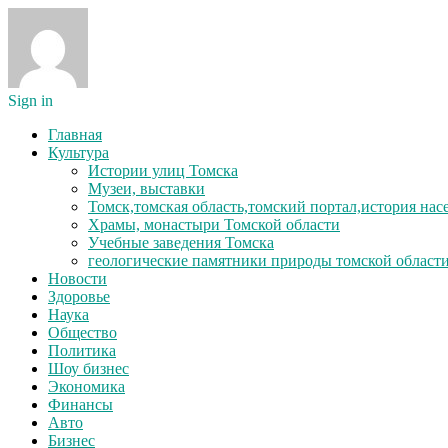
Sign in
Главная
Культура
Истории улиц Томска
Музеи, выставки
Томск,томская область,томский портал,история на
Храмы, монастыри Томской области
Учебные заведения Томска
геологические памятники природы томской област
Новости
Здоровье
Наука
Общество
Политика
Шоу бизнес
Экономика
Финансы
Авто
Бизнес