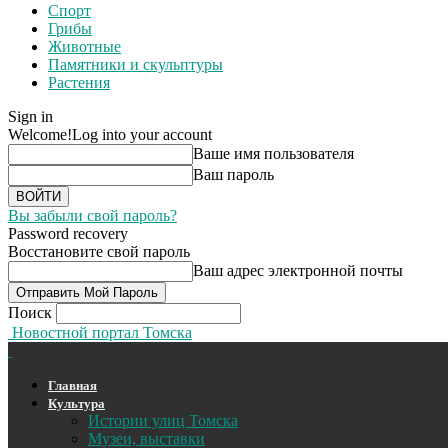
Спорт
Грибы
Животные
Памятники и скульптуры
Растения
Sign in
Welcome!
Log into your account
Ваше имя пользователя
Ваш пароль
Вы забыли свой пароль?
Password recovery
Восстановите свой пароль
Ваш адрес электронной почты
Поиск
Новостной портал Томска
Главная
Культура
Истории улиц Томска
Музеи, выставки