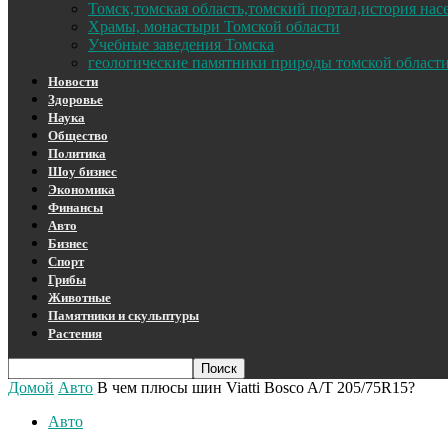
Томск,томская область,томский портал,история на
Храмы, монастыри Томской области
Учебные заведения Томска
геологические памятники природы томской област
Новости
Здоровье
Наука
Общество
Политика
Шоу бизнес
Экономика
Финансы
Авто
Бизнес
Спорт
Грибы
Животные
Памятники и скульптуры
Растения
Домой
Авто
В чем плюсы шин Viatti Bosco A/T 205/75R15?
Авто