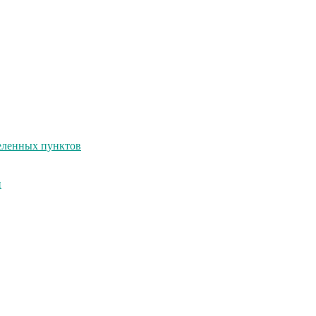
селенных пунктов
и