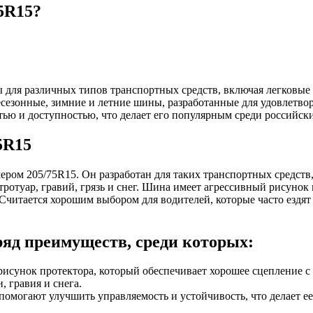
75R15?
 для различных типов транспортных средств, включая легковые
есезонные, зимние и летние шины, разработанные для удовлетво
тью и доступностью, что делает его популярным среди российск
5R15
мером 205/75R15. Он разработан для таких транспортных средств
тротуар, гравий, грязь и снег. Шина имеет агрессивный рисунок
. Считается хорошим выбором для водителей, которые часто езд
 ряд преимуществ, среди которых:
сунок протектора, который обеспечивает хорошее сцепление с 
, гравия и снега.
помогают улучшить управляемость и устойчивость, что делает е