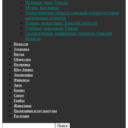
Истории улиц Томска
Музеи, выставки
Томск,томская область,томский портал,история
населенных пунктов
Храмы, монастыри Томской области
Учебные заведения Томска
геологические памятники природы томской
области
Новости
Здоровье
Наука
Общество
Политика
Шоу бизнес
Экономика
Финансы
Авто
Бизнес
Спорт
Грибы
Животные
Памятники и скульптуры
Растения