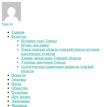
Sign in
Главная
Культура
Истории улиц Томска
Музеи, выставки
Томск,томская область,томский портал,история
населенных пунктов
Храмы, монастыри Томской области
Учебные заведения Томска
геологические памятники природы томской
области
Новости
Здоровье
Наука
Общество
Политика
Шоу бизнес
Экономика
Финансы