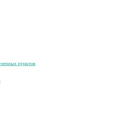
селенных пунктов
и