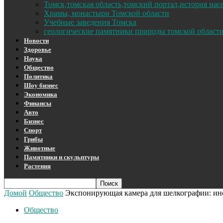
Томск,томская область,томский портал,история на
Храмы, монастыри Томской области
Учебные заведения Томска
геологические памятники природы томской област
Новости
Здоровье
Наука
Общество
Политика
Шоу бизнес
Экономика
Финансы
Авто
Бизнес
Спорт
Грибы
Животные
Памятники и скульптуры
Растения
Домой
Общество
Экспонирующая камера для шелкографии: инс
Общество