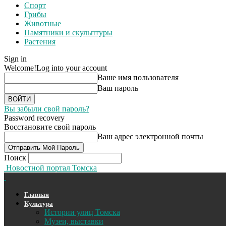
Спорт
Грибы
Животные
Памятники и скульптуры
Растения
Sign in
Welcome!
Log into your account
Ваше имя пользователя
Ваш пароль
Вы забыли свой пароль?
Password recovery
Восстановите свой пароль
Ваш адрес электронной почты
Поиск
Новостной портал Томска
Главная
Культура
Истории улиц Томска
Музеи, выставки