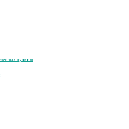
селенных пунктов
и