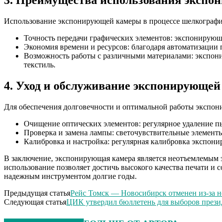
3. Преимущества использования эксп
Использование экспонирующей камеры в процессе шелкографи
Точность передачи графических элементов: экспонирующа
Экономия времени и ресурсов: благодаря автоматизации п
Возможность работы с различными материалами: экспонир
текстиль.
4. Уход и обслуживание экспонирующе
Для обеспечения долговечности и оптимальной работы экспон
Очищение оптических элементов: регулярное удаление п
Проверка и замена лампы: светочувствительные элемент
Калибровка и настройка: регулярная калибровка экспон
В заключение, экспонирующая камера является неотъемлемым э
использование позволяет достичь высокого качества печати и
надежным инструментом долгие годы.
Предыдущая статья
Рейс Томск — Новосибирск отменен из-за н
Следующая статья
ЦИК утвердил бюллетень для выборов презид