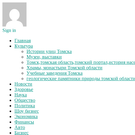
Sign in
Главная
Культура
Истории улиц Томска
Музеи, выставки
Томск,томская область,томский портал,история на
Храмы, монастыри Томской области
Учебные заведения Томска
геологические памятники природы томской област
Новости
Здоровье
Наука
Общество
Политика
Шоу бизнес
Экономика
Финансы
Авто
Бизнес