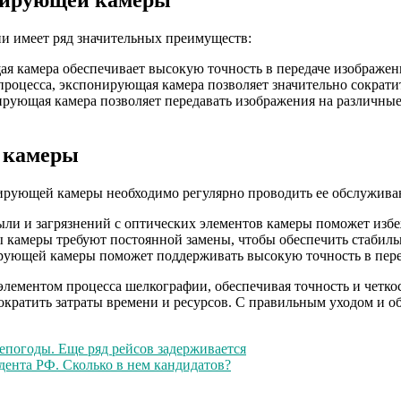
онирующей камеры
и имеет ряд значительных преимуществ:
я камера обеспечивает высокую точность в передаче изображени
роцесса, экспонирующая камера позволяет значительно сократит
ующая камера позволяет передавать изображения на различные п
й камеры
ирующей камеры необходимо регулярно проводить ее обслуживан
ыли и загрязнений с оптических элементов камеры поможет изб
ы камеры требуют постоянной замены, чтобы обеспечить стабиль
ирующей камеры поможет поддерживать высокую точность в пер
лементом процесса шелкографии, обеспечивая точность и четкос
 сократить затраты времени и ресурсов. С правильным уходом и
епогоды. Еще ряд рейсов задерживается
ента РФ. Сколько в нем кандидатов?