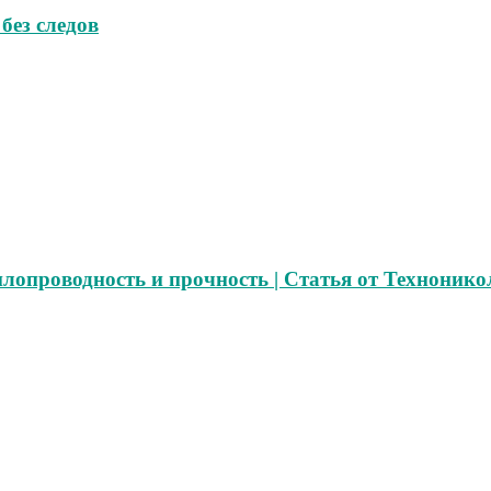
без следов
лопроводность и прочность | Статья от Технонико