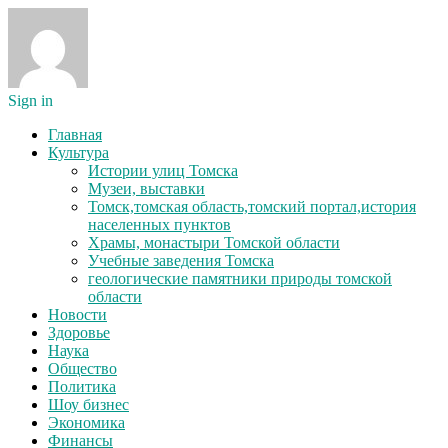
Sign in
Главная
Культура
Истории улиц Томска
Музеи, выставки
Томск,томская область,томский портал,история
населенных пунктов
Храмы, монастыри Томской области
Учебные заведения Томска
геологические памятники природы томской
области
Новости
Здоровье
Наука
Общество
Политика
Шоу бизнес
Экономика
Финансы