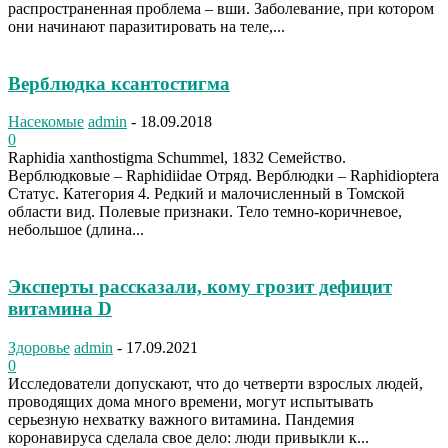
распространенная проблема – вши. Заболевание, при котором
они начинают паразитировать на теле,...
Верблюдка ксантостигма
Насекомые
admin
-
18.09.2018
0
Raphidia xanthostigma Schummel, 1832 Семейство.
Верблюдковые – Raphidiidae Отряд. Верблюдки – Raphidioptera
Статус. Категория 4. Редкий и малочисленный в Томской
области вид. Полевые признаки. Тело темно-коричневое,
небольшое (длина...
Эксперты рассказали, кому грозит дефицит
витамина D
Здоровье
admin
-
17.09.2021
0
Исследователи допускают, что до четверти взрослых людей,
проводящих дома много времени, могут испытывать
серьезную нехватку важного витамина. Пандемия
коронавируса сделала свое дело: люди привыкли к...