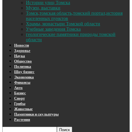
Истории улиц Томска
Музеи, выставки
Томск,томская область,томский портал,история
населенных пунктов
Храмы, монастыри Томской области
Учебные заведения Томска
геологические памятники природы томской
области
Новости
Здоровье
Наука
Общество
Политика
Шоу бизнес
Экономика
Финансы
Авто
Бизнес
Спорт
Грибы
Животные
Памятники и скульптуры
Растения