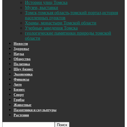
Истории улиц Томска
Музеи, выставки
Томск,томская область,томский портал,история
населенных пунктов
Храмы, монастыри Томской области
Учебные заведения Томска
геологические памятники природы томской
области
Новости
Здоровье
Наука
Общество
Политика
Шоу бизнес
Экономика
Финансы
Авто
Бизнес
Спорт
Грибы
Животные
Памятники и скульптуры
Растения