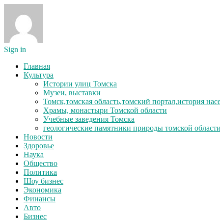
Sign in
Главная
Культура
Истории улиц Томска
Музеи, выставки
Томск,томская область,томский портал,история на
Храмы, монастыри Томской области
Учебные заведения Томска
геологические памятники природы томской област
Новости
Здоровье
Наука
Общество
Политика
Шоу бизнес
Экономика
Финансы
Авто
Бизнес