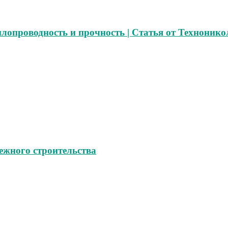
лопроводность и прочность | Статья от Технонико
ежного строительства