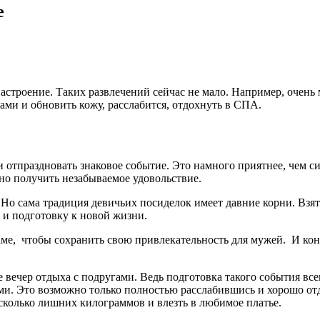
е
астроение. Таких развлечений сейчас не мало. Например, очен
ми и обновить кожу, расслабится, отдохнуть в СПА.
тпраздновать знаковое событие. Это намного приятнее, чем сиде
о получить незабываемое удовольствие.
о сама традиция девичьих посиделок имеет давние корни. Взять
 и подготовку к новой жизни.
аме, чтобы сохранить свою привлекательность для мужей. И кон
 вечер отдыха с подругами. Ведь подготовка такого события все
ми. Это возможно только полностью расслабившись и хорошо отд
сколько лишних килограммов и влезть в любимое платье.