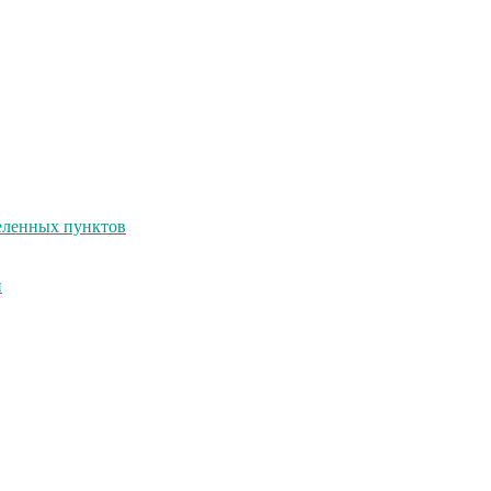
селенных пунктов
и