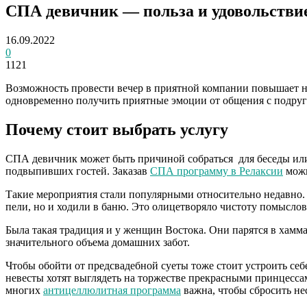
СПА девичник — польза и удовольстви
16.09.2022
0
1121
Возможность провести вечер в приятной компании повышает н
одновременно получить приятные эмоции от общения с подруга
Почему стоит выбрать услугу
СПА девичник может быть причиной собраться для беседы или о
подвыпивших гостей. Заказав
СПА программу в Релаксии
можн
Такие мероприятия стали популярными относительно недавно. Н
пели, но и ходили в баню. Это олицетворяло чистоту помыслов
Была такая традиция и у женщин Востока. Они парятся в хамм
значительного объема домашних забот.
Чтобы обойти от предсвадебной суеты тоже стоит устроить себе
невесты хотят выглядеть на торжестве прекрасными принцесса
многих
антицеллюлитная программа
важна, чтобы сбросить не