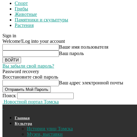
Спорт
Грибы
Животные
Памятники и скульптуры
Растения
Sign in
Welcome!
Log into your account
Ваше имя пользователя
Ваш пароль
Вы забыли свой пароль?
Password recovery
Восстановите свой пароль
Ваш адрес электронной почты
Поиск
Новостной портал Томска
Главная
Культура
Истории улиц Томска
Музеи, выставки