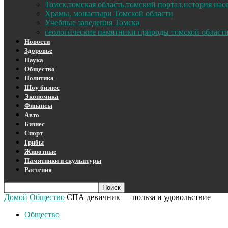
Томск,томская область,томский портал,история на
Храмы, монастыри Томской области
Учебные заведения Томска
геологические памятники природы томской област
Новости
Здоровье
Наука
Общество
Политика
Шоу бизнес
Экономика
Финансы
Авто
Бизнес
Спорт
Грибы
Животные
Памятники и скульптуры
Растения
Домой
Общество
СПА девичник — польза и удовольствие
Общество