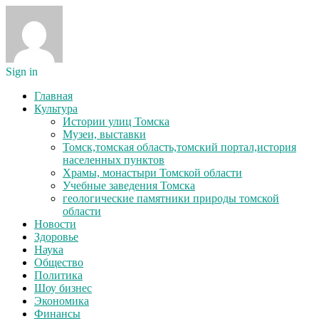
Sign in
Главная
Культура
Истории улиц Томска
Музеи, выставки
Томск,томская область,томский портал,история
населенных пунктов
Храмы, монастыри Томской области
Учебные заведения Томска
геологические памятники природы томской
области
Новости
Здоровье
Наука
Общество
Политика
Шоу бизнес
Экономика
Финансы