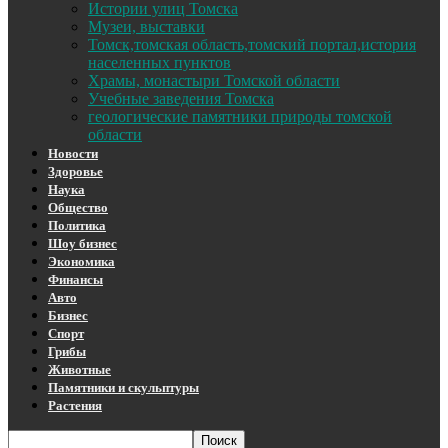
Истории улиц Томска
Музеи, выставки
Томск,томская область,томский портал,история
населенных пунктов
Храмы, монастыри Томской области
Учебные заведения Томска
геологические памятники природы томской
области
Новости
Здоровье
Наука
Общество
Политика
Шоу бизнес
Экономика
Финансы
Авто
Бизнес
Спорт
Грибы
Животные
Памятники и скульптуры
Растения