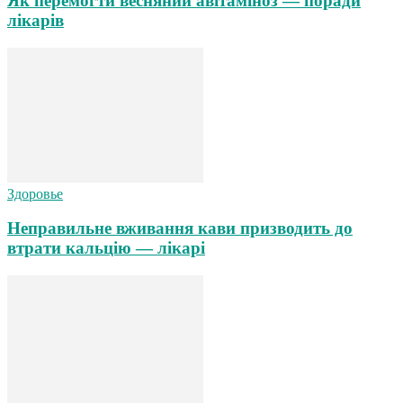
Як перемогти весняний авітаміноз — поради
лікарів
Здоровье
Неправильне вживання кави призводить до
втрати кальцію — лікарі