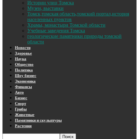
Истории улиц Томска
Музеи, выставки
Томск,томская область,томский портал,история
населенных пунктов
Храмы, монастыри Томской области
Учебные заведения Томска
геологические памятники природы томской
области
Новости
Здоровье
Наука
Общество
Политика
Шоу бизнес
Экономика
Финансы
Авто
Бизнес
Спорт
Грибы
Животные
Памятники и скульптуры
Растения