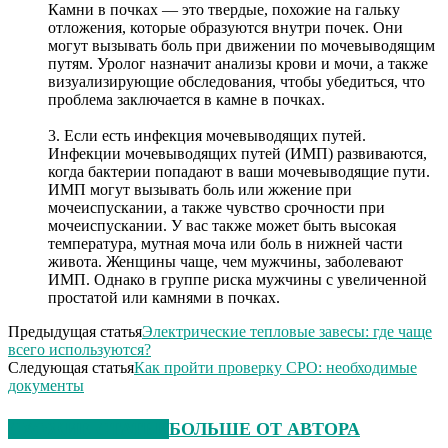
Камни в почках — это твердые, похожие на гальку
отложения, которые образуются внутри почек. Они
могут вызывать боль при движении по мочевыводящим
путям. Уролог назначит анализы крови и мочи, а также
визуализирующие обследования, чтобы убедиться, что
проблема заключается в камне в почках.
3. Если есть инфекция мочевыводящих путей.
Инфекции мочевыводящих путей (ИМП) развиваются,
когда бактерии попадают в ваши мочевыводящие пути.
ИМП могут вызывать боль или жжение при
мочеиспускании, а также чувство срочности при
мочеиспускании. У вас также может быть высокая
температура, мутная моча или боль в нижней части
живота. Женщины чаще, чем мужчины, заболевают
ИМП. Однако в группе риска мужчины с увеличенной
простатой или камнями в почках.
Предыдущая статья
Электрические тепловые завесы: где чаще
всего используются?
Следующая статья
Как пройти проверку СРО: необходимые
документы
СХОЖИЕ СТАТЬИ
БОЛЬШЕ ОТ АВТОРА