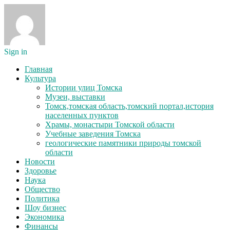
Sign in
Главная
Культура
Истории улиц Томска
Музеи, выставки
Томск,томская область,томский портал,история
населенных пунктов
Храмы, монастыри Томской области
Учебные заведения Томска
геологические памятники природы томской
области
Новости
Здоровье
Наука
Общество
Политика
Шоу бизнес
Экономика
Финансы