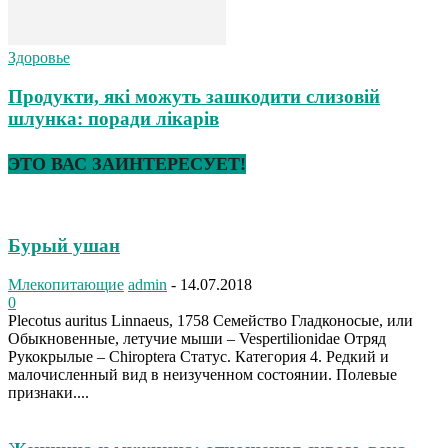
Здоровье
Продукти, які можуть зашкодити слизовій
шлунка: поради лікарів
ЭТО ВАС ЗАИНТЕРЕСУЕТ!
Бурый ушан
Млекопитающие
admin
-
14.07.2018
0
Plecotus auritus Linnaeus, 1758 Семейство Гладконосые, или
Обыкновенные, летучие мыши – Vespertilionidae Отряд
Рукокрылые – Chiroptera Статус. Категория 4. Редкий и
малочисленный вид в неизученном состоянии. Полевые
признаки....