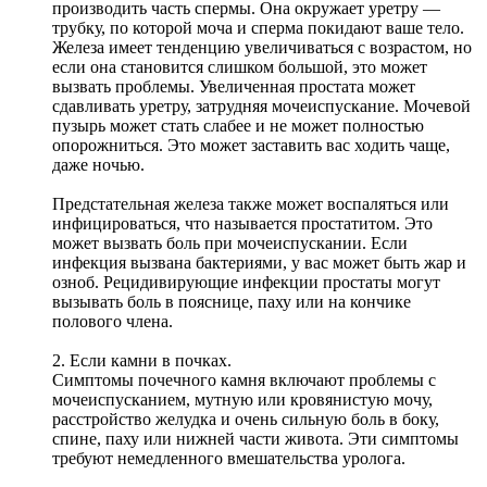
производить часть спермы. Она окружает уретру —
трубку, по которой моча и сперма покидают ваше тело.
Железа имеет тенденцию увеличиваться с возрастом, но
если она становится слишком большой, это может
вызвать проблемы. Увеличенная простата может
сдавливать уретру, затрудняя мочеиспускание. Мочевой
пузырь может стать слабее и не может полностью
опорожниться. Это может заставить вас ходить чаще,
даже ночью.
Предстательная железа также может воспаляться или
инфицироваться, что называется простатитом. Это
может вызвать боль при мочеиспускании. Если
инфекция вызвана бактериями, у вас может быть жар и
озноб. Рецидивирующие инфекции простаты могут
вызывать боль в пояснице, паху или на кончике
полового члена.
2. Если камни в почках.
Симптомы почечного камня включают проблемы с
мочеиспусканием, мутную или кровянистую мочу,
расстройство желудка и очень сильную боль в боку,
спине, паху или нижней части живота. Эти симптомы
требуют немедленного вмешательства уролога.