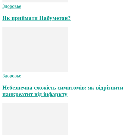
Здоровье
Як приймати Набуметон?
Здоровье
Небезпечна схожість симптомів: як відрізнити
панкреатит від інфаркту