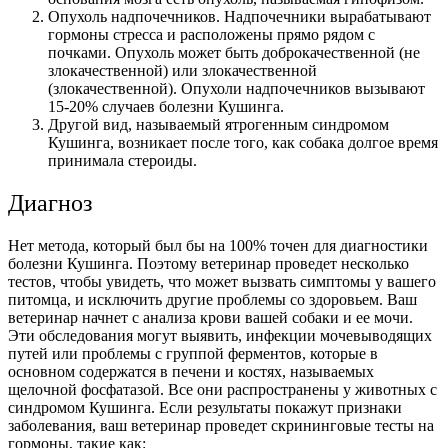
Опухоль надпочечников. Надпочечники вырабатывают
гормоны стресса и расположены прямо рядом с
почками. Опухоль может быть доброкачественной (не
злокачественной) или злокачественной
(злокачественной). Опухоли надпочечников вызывают
15-20% случаев болезни Кушинга.
Другой вид, называемый ятрогенным синдромом
Кушинга, возникает после того, как собака долгое время
принимала стероиды.
Диагноз
Нет метода, который был бы на 100% точен для диагностики
болезни Кушинга. Поэтому ветеринар проведет несколько
тестов, чтобы увидеть, что может вызвать симптомы у вашего
питомца, и исключить другие проблемы со здоровьем. Ваш
ветеринар начнет с анализа крови вашей собаки и ее мочи.
Эти обследования могут выявить, инфекции мочевыводящих
путей или проблемы с группой ферментов, которые в
основном содержатся в печени и костях, называемых
щелочной фосфатазой. Все они распространены у животных с
синдромом Кушинга. Если результаты покажут признаки
заболевания, ваш ветеринар проведет скрининговые тесты на
гормоны, такие как: