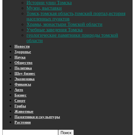
Истории улиц Томска
Музеи, выставки
Томск,томская область,томский портал,история
населенных пунктов
Храмы, монастыри Томской области
Учебные заведения Томска
геологические памятники природы томской
области
Новости
Здоровье
Наука
Общество
Политика
Шоу бизнес
Экономика
Финансы
Авто
Бизнес
Спорт
Грибы
Животные
Памятники и скульптуры
Растения