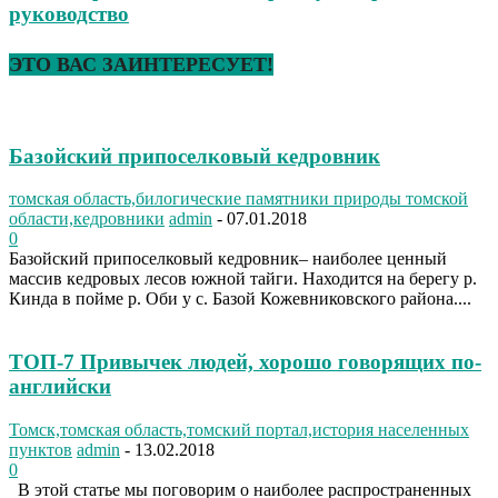
руководство
ЭТО ВАС ЗАИНТЕРЕСУЕТ!
Базойский припоселковый кедровник
томская область,билогические памятники природы томской
области,кедровники
admin
-
07.01.2018
0
Базойский припоселковый кедровник– наиболее ценный
массив кедровых лесов южной тайги. Находится на берегу р.
Кинда в пойме р. Оби у с. Базой Кожевниковского района....
ТОП-7 Привычек людей, хорошо говорящих по-
английски
Томск,томская область,томский портал,история населенных
пунктов
admin
-
13.02.2018
0
В этой статье мы поговорим о наиболее распространенных