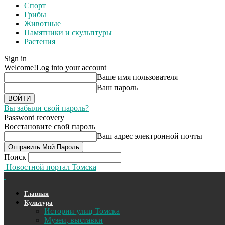
Спорт
Грибы
Животные
Памятники и скульптуры
Растения
Sign in
Welcome!
Log into your account
Ваше имя пользователя
Ваш пароль
Вы забыли свой пароль?
Password recovery
Восстановите свой пароль
Ваш адрес электронной почты
Поиск
Новостной портал Томска
Главная
Культура
Истории улиц Томска
Музеи, выставки