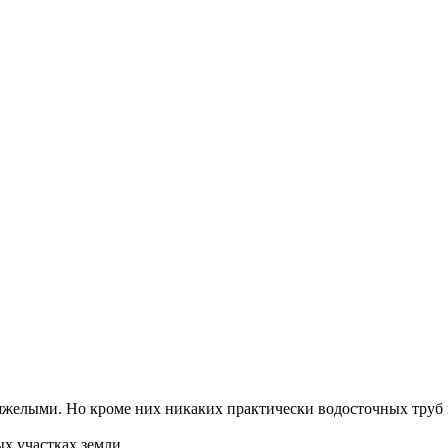
яжелыми. Но кроме них никаких практически водосточных труб 
х участках земли.