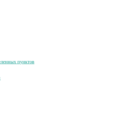
селенных пунктов
и