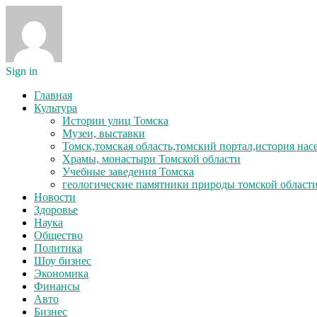
Sign in
Главная
Культура
Истории улиц Томска
Музеи, выставки
Томск,томская область,томский портал,история на
Храмы, монастыри Томской области
Учебные заведения Томска
геологические памятники природы томской област
Новости
Здоровье
Наука
Общество
Политика
Шоу бизнес
Экономика
Финансы
Авто
Бизнес