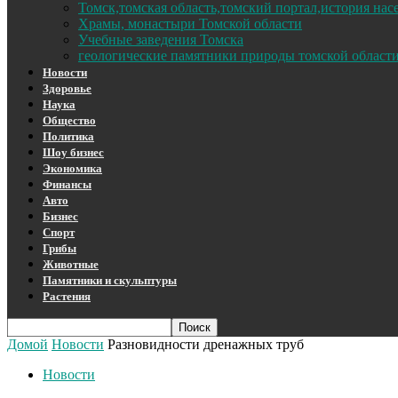
Томск,томская область,томский портал,история на
Храмы, монастыри Томской области
Учебные заведения Томска
геологические памятники природы томской област
Новости
Здоровье
Наука
Общество
Политика
Шоу бизнес
Экономика
Финансы
Авто
Бизнес
Спорт
Грибы
Животные
Памятники и скульптуры
Растения
Домой
Новости
Разновидности дренажных труб
Новости