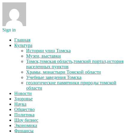
Sign in
Главная
Культура
Истории улиц Томска
Музеи, выставки
Томск,томская область,томский портал,история
населенных пунктов
Храмы, монастыри Томской области
Учебные заведения Томска
геологические памятники природы томской
области
Новости
Здоровье
Наука
Общество
Политика
Шоу бизнес
Экономика
Финансы