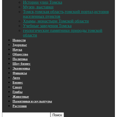
Истории улиц Томска
Музеи, выставки
Томск,томская область,томский портал,история
населенных пунктов
Храмы, монастыри Томской области
Учебные заведения Томска
геологические памятники природы томской
области
Новости
Здоровье
Наука
Общество
Политика
Шоу бизнес
Экономика
Финансы
Авто
Бизнес
Спорт
Грибы
Животные
Памятники и скульптуры
Растения